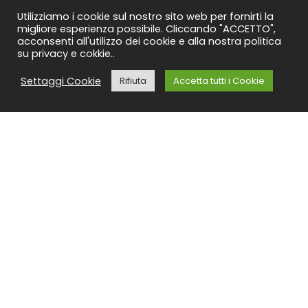
Porte
Utilizziamo i cookie sul nostro sito web per fornirti la
migliore esperienza possibile. Cliccando "ACCETTO",
acconsenti all'utilizzo dei cookie e alla nostra politica
INFO UTILI
su privacy e cokkie..
Chi Siamo
Settaggi Cookie
Rifiuta
Accetta tutti i Cookie
Contattaci
Newsletter
Privacy Policy
Termini e Condizioni
ACCOUNT
Il Mio Account
Ordini
Indirizzo
Dettagli account
Password dimenticata
ARREDAMENTITROMBETTA.IT
2023 CREATO DA
MDP Software
. Arredamenti
Trombetta Srl - P.IVA 02214460616