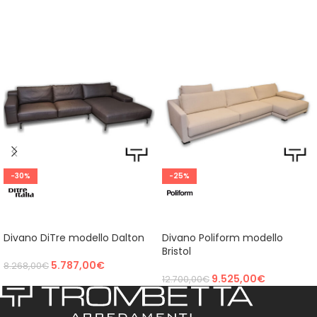
-30%
-25%
AGGIUNGI AL CARRELLO
AGGIUNGI AL CARRELLO
Divano DiTre modello Dalton
Divano Poliform modello
Bristol
5.787,00
€
8.268,00
€
9.525,00
€
12.700,00
€